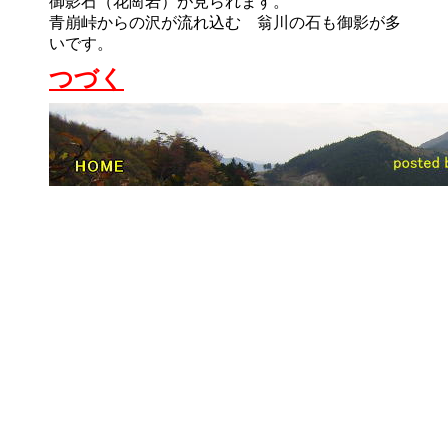
御影石（花崗岩）が見られます。
青崩峠からの沢が流れ込む 翁川の石も御影が多
いです。
つづく